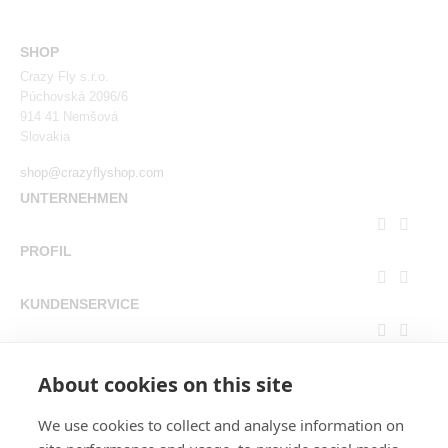
SHOP
Crazy Fly s.r.o.
Púchovská 2096/6
914 41 Nemšová
Slovakia
shop@crazyflyshop.com
UNTERNEHMEN


PROFIL


KUNDENSERVICE


SICHERE ZAHLUNG
About cookies on this site
We use cookies to collect and analyse information on