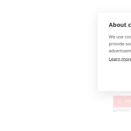
About c
We use coo
provide so
advertisem

Quick 
Learn mor
Cha

Kite Pump
Kite
47,97 €

SU