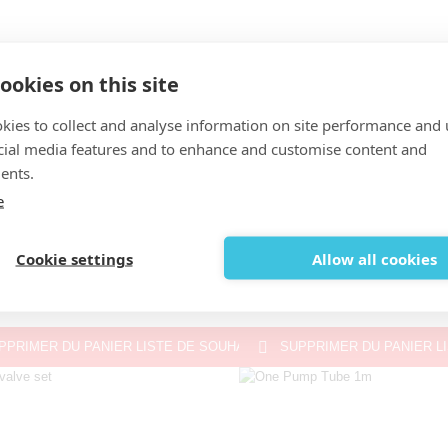
ookies on this site
kies to collect and analyse information on site performance and 
cial media features and to enhance and customise content and
ents.

view
Quick view
e
riot
Chariot

One pump clips
Cookie settings
Allow all cookies
Kite
15,45 €

PPRIMER DU PANIER
LISTE DE SOUHAITS
SUPPRIMER DU PANIER
L