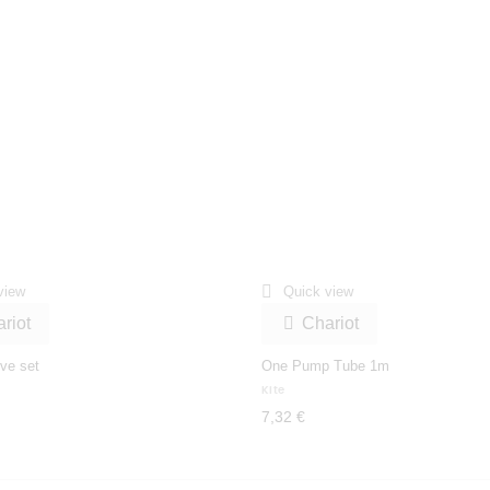

view
Quick view
riot
Chariot

lve set
One Pump Tube 1m
Kite
7,32 €