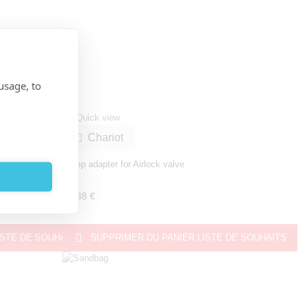
usage, to

Quick view
Chariot

Pump adapter for Airlock valve
Kite
11,38 €

ISTE DE SOUHAITS
SUPPRIMER DU PANIER
LISTE DE SOUHAITS