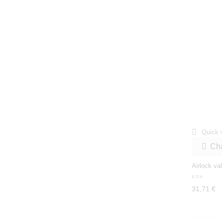

Quick 
Cha

Airlock va
Kite
31,71 €