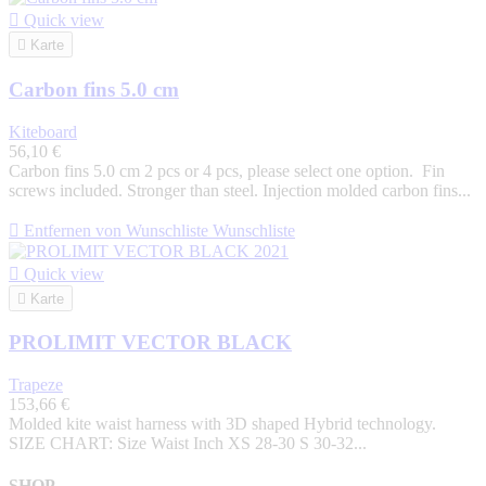

Quick view

Karte
Carbon fins 5.0 cm
Kiteboard
56,10 €
Carbon fins 5.0 cm 2 pcs or 4 pcs, please select one option. Fin
screws included. Stronger than steel. Injection molded carbon fins...

Entfernen von Wunschliste
Wunschliste

Quick view

Karte
PROLIMIT VECTOR BLACK
Trapeze
153,66 €
Molded kite waist harness with 3D shaped Hybrid technology.
SIZE CHART: Size Waist Inch XS 28-30 S 30-32...
SHOP