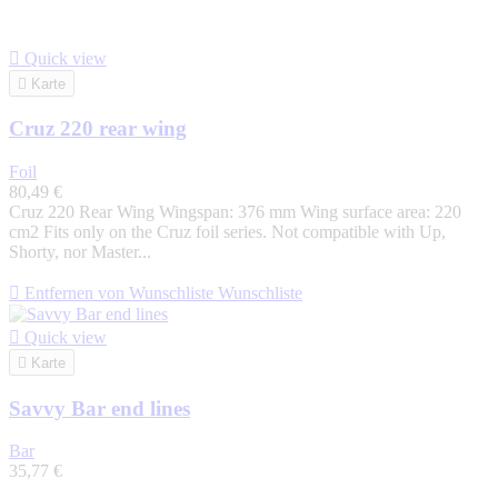

Quick view

Karte
Cruz 220 rear wing
Foil
80,49 €
Cruz 220 Rear Wing Wingspan: 376 mm Wing surface area: 220
cm2 Fits only on the Cruz foil series. Not compatible with Up,
Shorty, nor Master...

Entfernen von Wunschliste
Wunschliste

Quick view

Karte
Savvy Bar end lines
Bar
35,77 €