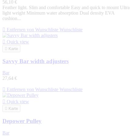
56,10 €
Feather light. Slim and comfortable Easy and quick to mount Ultra
light weight Minimum water absorption Dual density EVA
cushion...

Entfernen von Wunschliste
Wunschliste

Quick view

Karte
Savvy Bar width adjusters
Bar
27,64 €

Entfernen von Wunschliste
Wunschliste

Quick view

Karte
Depower Pulley
Bar