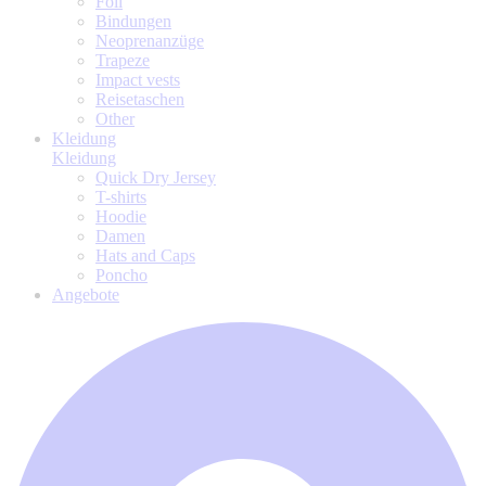
Foil
Bindungen
Neoprenanzüge
Trapeze
Impact vests
Reisetaschen
Other
Kleidung
Kleidung
Quick Dry Jersey
T-shirts
Hoodie
Damen
Hats and Caps
Poncho
Angebote