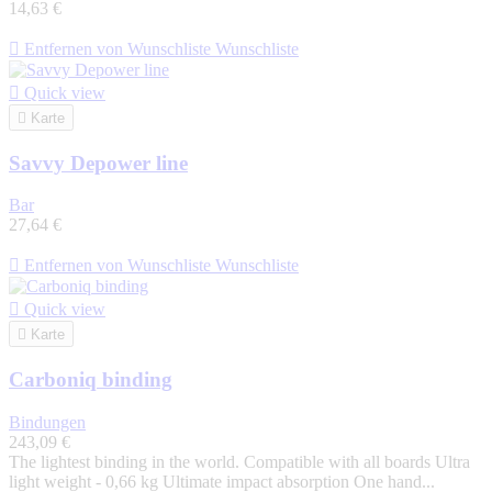
14,63 €

Entfernen von Wunschliste
Wunschliste

Quick view

Karte
Savvy Depower line
Bar
27,64 €

Entfernen von Wunschliste
Wunschliste

Quick view

Karte
Carboniq binding
Bindungen
243,09 €
The lightest binding in the world. Compatible with all boards Ultra
light weight - 0,66 kg Ultimate impact absorption One hand...