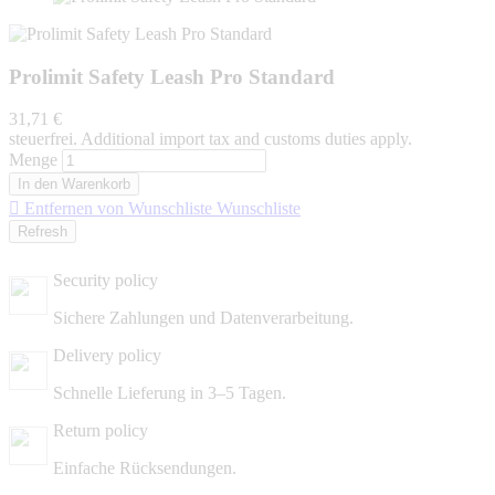
Prolimit Safety Leash Pro Standard
31,71 €
steuerfrei. Additional import tax and customs duties apply.
Menge
In den Warenkorb

Entfernen von Wunschliste
Wunschliste
Security policy
Sichere Zahlungen und Datenverarbeitung.
Delivery policy
Schnelle Lieferung in 3–5 Tagen.
Return policy
Einfache Rücksendungen.