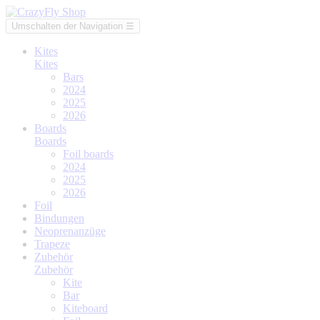
Umschalten der Navigation
☰
Kites
Kites
Bars
2024
2025
2026
Boards
Boards
Foil boards
2024
2025
2026
Foil
Bindungen
Neoprenanzüge
Trapeze
Zubehör
Zubehör
Kite
Bar
Kiteboard