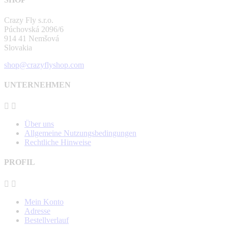
Crazy Fly s.r.o.
Púchovská 2096/6
914 41 Nemšová
Slovakia
shop@crazyflyshop.com
UNTERNEHMEN


Über uns
Allgemeine Nutzungsbedingungen
Rechtliche Hinweise
PROFIL


Mein Konto
Adresse
Bestellverlauf