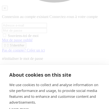
×
Connexion au compte existant
Connectez-vous à votre compte
Souviens-toi de moi
Mot de passe oublié


S'identifier
Pas de compte? Créer un ici
réinitialiser le mot de passe


réinitialiser le mot de passe
About cookies on this site
Nouveau compte S'inscrire
We use cookies to collect and analyse information on
site performance and usage, to provide social media
M.
Mme
features and to enhance and customise content and
advertisements.