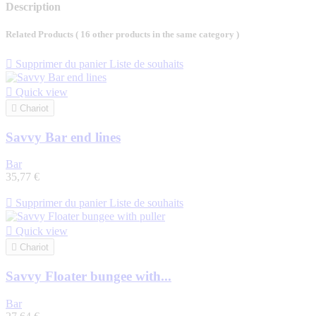
Description
Related Products
( 16 other products in the same category )

Supprimer du panier
Liste de souhaits

Quick view

Chariot
Savvy Bar end lines
Bar
35,77 €

Supprimer du panier
Liste de souhaits

Quick view

Chariot
Savvy Floater bungee with...
Bar