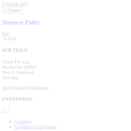

Quick view

Chariot
Depower Pulley
Bar
14,63 €
BOUTIQUE
Crazy Fly s.r.o.
Púchovská 2096/6
914 41 Nemšová
Slovakia
shop@crazyflyshop.com
ENTREPRISE


A propos
Conditions d'utilisation