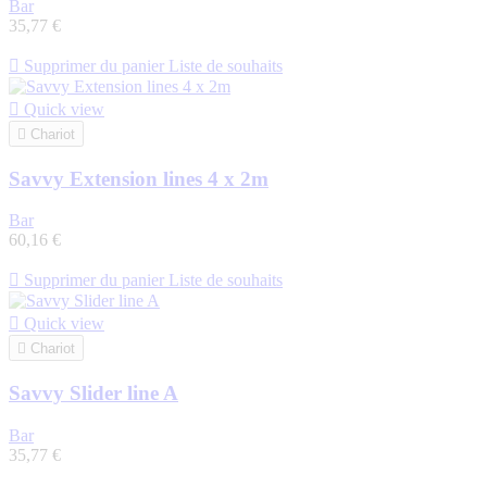
Bar
35,77 €

Supprimer du panier
Liste de souhaits

Quick view

Chariot
Savvy Extension lines 4 x 2m
Bar
60,16 €

Supprimer du panier
Liste de souhaits

Quick view

Chariot
Savvy Slider line A
Bar
35,77 €