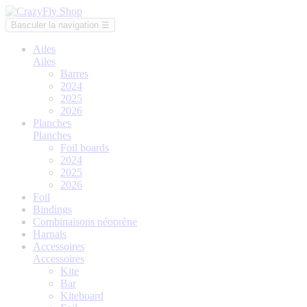
Basculer la navigation
☰
Ailes
Ailes
Barres
2024
2025
2026
Planches
Planches
Foil boards
2024
2025
2026
Foil
Bindings
Combinaisons néoprène
Harnais
Accessoires
Accessoires
Kite
Bar
Kiteboard