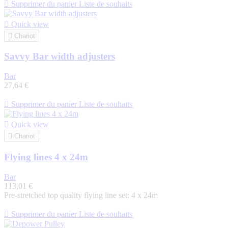

Supprimer du panier
Liste de souhaits

Quick view

Chariot
Savvy Bar width adjusters
Bar
27,64 €

Supprimer du panier
Liste de souhaits

Quick view

Chariot
Flying lines 4 x 24m
Bar
113,01 €
Pre-stretched top quality flying line set: 4 x 24m

Supprimer du panier
Liste de souhaits