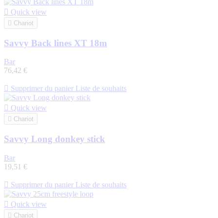

Quick view

Chariot
Savvy Back lines XT 18m
Bar
76,42 €

Supprimer du panier
Liste de souhaits

Quick view

Chariot
Savvy Long donkey stick
Bar
19,51 €

Supprimer du panier
Liste de souhaits

Quick view

Chariot